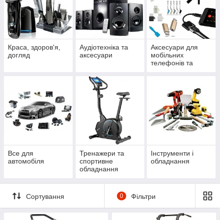
Краса, здоров'я,
Аудіотехніка та
Аксесуари для
догляд
аксесуари
мобільних
телефонів та
смартфонів
Все для
Тренажери та
Інструменти і
автомобіля
спортивне
обладнання
обладнання
Сортування
0
Фільтри