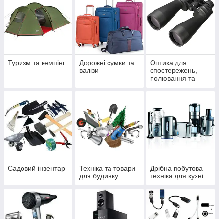
Туризм та кемпінг
Дорожні сумки та
Оптика для
валізи
спостережень,
полювання та
спорту
Садовий інвентар
Техніка та товари
Дрібна побутова
для будинку
техніка для кухні