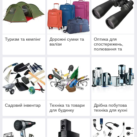
Туризм та кемпінг
Дорожні сумки та
Оптика для
валізи
спостережень,
полювання та
спорту
Садовий інвентар
Техніка та товари
Дрібна побутова
для будинку
техніка для кухні