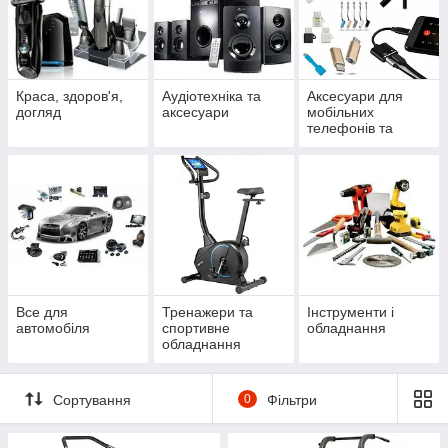
Краса, здоров'я,
Аудіотехніка та
Аксесуари для
догляд
аксесуари
мобільних
телефонів та
смартфонів
Все для
Тренажери та
Інструменти і
автомобіля
спортивне
обладнання
обладнання
Сортування
0
Фільтри