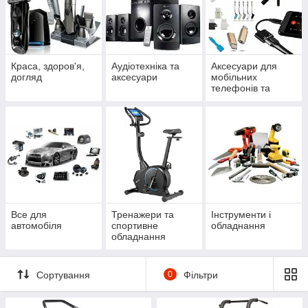
Краса, здоров'я,
Аудіотехніка та
Аксесуари для
догляд
аксесуари
мобільних
телефонів та
смартфонів
Все для
Тренажери та
Інструменти і
автомобіля
спортивне
обладнання
обладнання
Сортування
0
Фільтри