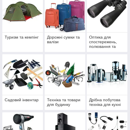
Туризм та кемпінг
Дорожні сумки та
Оптика для
валізи
спостережень,
полювання та
спорту
Садовий інвентар
Техніка та товари
Дрібна побутова
для будинку
техніка для кухні