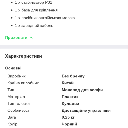
1 х стабілізатор Р01
1 x база для кріплення
1 х посібник англійською мовою
1 х зарядний кабель
Приховати
Характеристики
Основні
Виробник
Без бренду
Країна виробник
Китай
Тип
Монопод для селфи
Матеріал
Пластик
Тип головки
Кульова
Особливості
Дистанційне управління
Вага
0.25 кг
Колір
Чорний