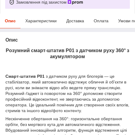
Замовлення під захистом
Опис
Характеристики
Доставка
Оплата
Умови п
Опис
Розумний смарт-штатив P01 з датчиком руху 360° з
акумулятором
Смарт-штатив P01
з датчиком руху для блогерів — це
стабілізатор, який автоматично відстежує обличчя й об'єкти в
русі, коли ви знімаєте відео або ведете пряму трансляцію.
Розумний ґаджет із поворотом на 360° допоможе створити
професійний відеоконтент, не звертаючись за допомогою
оператора. Це ідеальний помічник для створення своїх влогів,
стримів та іншого відео/фото контенту.
Нескінченне обертання на 360°: горизонтальне обертання
орбіти, без мертвого кута для автоматичного відстеження.
Вбудований інноваційний алгоритм, функція відстеження цілі