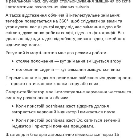
в реальному часі, функція стрільби,зування зміщення об'єктів
і автоматичне захоплення цікавих знімків.
А також відстеження обличчя й інтелектуальне знімання:
телефон повертається на 360°, щоб слідувати за вами та
утримувати вас у центрі кадру під час знімання відео або
світлин, дуже легко робити селфі, відео та фотографії. Він
ідеально підходить для відеоблогу, живого відео, сімейного
відпочинку тощо.
Розумний із марті-штатив має два режими роботи:
стояче положення — кут знімання зміщується вгору
положення сидячи — кут знімання зміщується вниз
Перемикання між двома режимами здійснюється дуже просто
— просто натисканням кнопки вгору або вниз.
Смарт-стабілізатор має інтилектуальне керування жестами та
систему розпізнавання обличчя:
Коли пристрій розпізнає жест відкрита долоня
загоряється червоний індикатор і вмикається пауза.
Коли пристрій розпізнає жест Ок, світиться зелений
індикатор і пристрій починає працювати.
Штатив для блогерів автоматично вимикається через 15