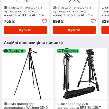
Штатив для телефона з
Штатив для телефона з
Штат
пультом на чотирьох
пультом на чотирьох
пуль
ніжках 45-180 см AC Prof
ніжках 40-160 см AC Prof
ніжк
P180
P180 mini Метал
P325
755
699
829
₴
₴
Купити
Купити
Акційні пропозиції та новинки
Подарунок
Подарунок
Штатив трипод для
Штатив трипод для
фотоапарата Weifeng 3540
фотоапарата BPS 3d 139,7