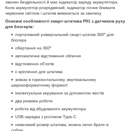
хвилин бездіяльності й має індикатор заряду акумулятора.
Коли акумулятор розряджений, індикатор почне блимати
червоним світлом і штатив вимкнеться за хвилину.
Основні особливості смарт-штатива P01 з датчиком руху
для блогерів:
портативний універсальний смарт штатив 360
°
для
блогера
обертання на 360
°
автоматичне відстеження обличчя
відстеження об'єктів
є кріплення для штатива
знімає в горизонтальному, вертикальному
широкоформатному форматі
інклектуальне керування за допомогою жестів
два режими роботи
робота від вбудованого акумулятора
USB-зарядка з роз'ємом Type-C
невеликий розмір штатива, можна легко брати із
собою