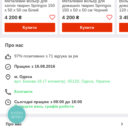
Металевий вольєр для
Металевий вольєр для
Воль
хатніх тварин Springos 150
домашніх тварин Springos
дома
x 50 x 50 см Білий
150 x 50 x 50 см Чорний
120 
4 200
4 200
3 4
₴
₴
Купити
Купити
Про нас
97% позитивних з 71 відгука за рік
Працює з 16.08.2016
м. Одеса
вул. Базова 16 (7 кілометр), 65120, Одеса, Україна
Контакти
Сьогодні працює з 09:00 до 18:00
Показати весь графік роботи
КНОПКА
ЗВ'ЯЗКУ
Про нас