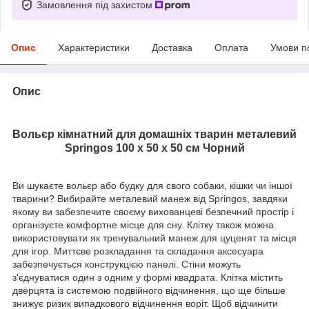
Замовлення під захистом
Опис
Характеристики
Доставка
Оплата
Умови п
Опис
Вольєр кімнатний для домашніх тварин металевий
Springos 100 x 50 x 50 см Чорний
Ви шукаєте вольєр або будку для свого собаки, кішки чи іншої
тварини? Вибирайте металевий манеж від Springos, завдяки
якому ви забезпечите своєму вихованцеві безпечний простір і
організуєте комфортне місце для сну. Клітку також можна
використовувати як тренувальний манеж для цуценят та місця
для ігор. Миттєве розкладання та складання аксесуара
забезпечується конструкцією панелі. Стіни можуть
з'єднуватися один з одним у формі квадрата. Клітка містить
дверцята із системою подвійного відчинення, що ще більше
знижує ризик випадкового відчинення воріт. Щоб відчинити