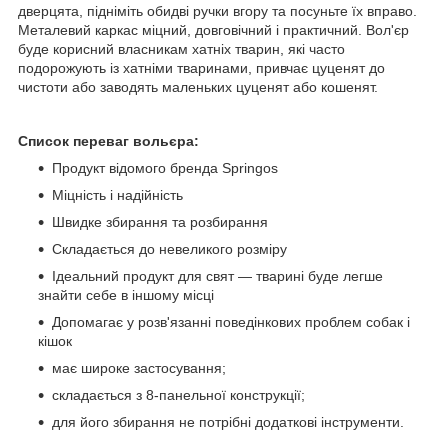
дверцята, підніміть обидві ручки вгору та посуньте їх вправо.
Металевий каркас міцний, довговічний і практичний. Вол'єр
буде корисний власникам хатніх тварин, які часто
подорожують із хатніми тваринами, привчає цуценят до
чистоти або заводять маленьких цуценят або кошенят.
Список переваг вольєра:
Продукт відомого бренда Springos
Міцність і надійність
Швидке збирання та розбирання
Складається до невеликого розміру
Ідеальний продукт для свят — тварині буде легше
знайти себе в іншому місці
Допомагає у розв'язанні поведінкових проблем собак і
кішок
має широке застосування;
складається з 8-панельної конструкції;
для його збирання не потрібні додаткові інструменти.