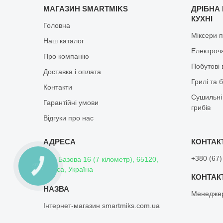
МАГАЗИН SMARTMIKS
ДРІБНА
КУХНІ
Головна
Міксери п
Наш каталог
Електроч
Про компанію
Побутові 
Доставка і оплата
Грилі та 
Контакти
Сушильні 
Гарантійні умови
грибів
Відгуки про нас
+380 (67)
вул. Базова 16 (7 кілометр), 65120,
КНОПКА
Одеса, Україна
ЗВ'ЯЗКУ
Менедже
Інтернет-магазин smartmiks.com.ua