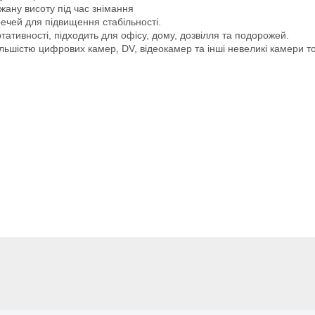
жану висоту під час знімання
речей для підвищення стабільності.
ативності, підходить для офісу, дому, дозвілля та подорожей.
ільшістю цифрових камер, DV, відеокамер та інші невеликі камери т