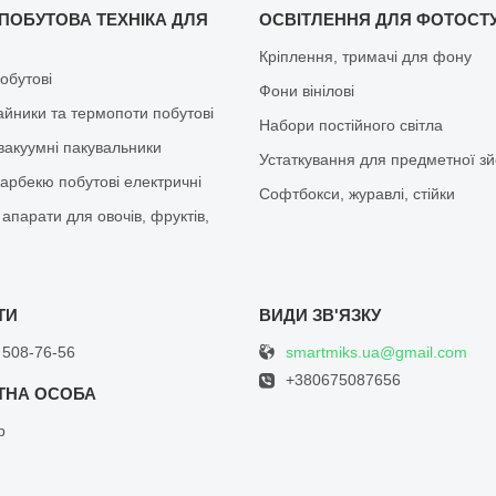
 ПОБУТОВА ТЕХНІКА ДЛЯ
ОСВІТЛЕННЯ ДЛЯ ФОТОСТУ
Кріплення, тримачі для фону
обутові
Фони вінілові
айники та термопоти побутові
Набори постійного світла
вакуумні пакувальники
Устаткування для предметної з
барбекю побутові електричні
Софтбокси, журавлі, стійки
апарати для овочів, фруктів,
smartmiks.ua@gmail.com
 508-76-56
+380675087656
р