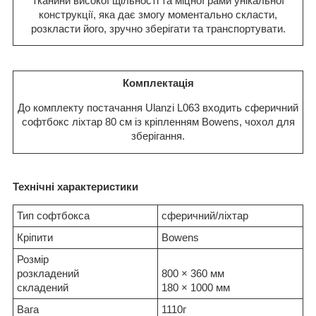
тканини високої щільності та міцної рами унікальної
конструкції, яка дає змогу моментально скласти,
розкласти його, зручно зберігати та транспортувати.
Комплектація
До комплекту постачання Ulanzi L063 входить сферичний
софтбокс ліхтар 80 см із кріпленням Bowens, чохол для
зберігання.
Технічні характеристики
Тип софтбокса
сферичний/ліхтар
Кріпити
Bowens
Розмір
розкладений
800 × 360 мм
складений
180 × 1000 мм
Вага
1110г