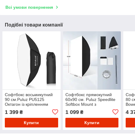
Всі умови повернення
Подібні товари компанії
Софтбокс восьмикутний
Софтбокс прямокутний
Софт
90 см.Puluz PU5125
60х90 см. Puluz Speedlite
80 с
Октагон із кріпленням
Softbox Mount з
Bowe
Bowens
кріпленням Bowens
1 399
1 099
4 3
₴
₴
Купити
Купити