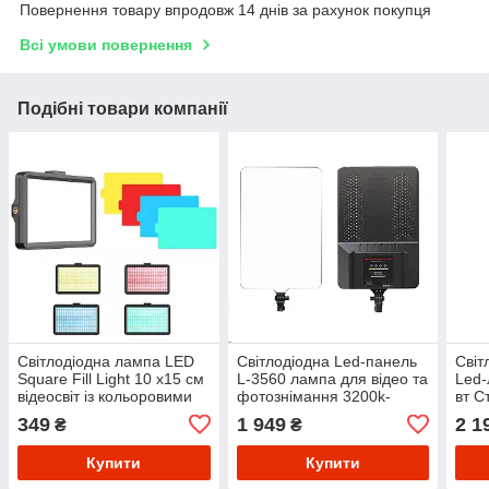
Повернення товару впродовж 14 днів за рахунок покупця
Всі умови повернення
Подібні товари компанії
Світлодіодна лампа LED
Світлодіодна Led-панель
Світ
Square Fill Light 10 х15 см
L-3560 лампа для відео та
Led-
відеосвіт із кольоровими
фотознімання 3200k-
вт С
фільтрами для фото
5700k з пультом ДК
шта
349
1 949
2 1
₴
₴
Купити
Купити