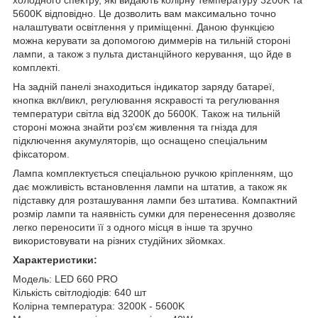
5600K відповідно. Це дозволить вам максимально точно
налаштувати освітлення у приміщенні. Даною функцією
можна керувати за допомогою диммерів на тильній стороні
лампи, а також з пульта дистанційного керування, що йде в
комплекті.
На задній панелі знаходиться індикатор заряду батареї,
кнопка вкл/викл, регулювання яскравості та регулювання
температури світла від 3200К до 5600К. Також на тильній
стороні можна знайти роз'єм живлення та гнізда для
підключення акумуляторів, що оснащено спеціальним
фіксатором.
Лампа комплектується спеціальною ручкою кріпленням, що
дає можливість встановлення лампи на штатив, а також як
підставку для розташування лампи без штатива. Компактний
розмір лампи та наявність сумки для перенесення дозволяє
легко переносити її з одного місця в інше та зручно
використовувати на різних студійних зйомках.
Характеристики:
Модель: LED 660 PRO
Кількість світлодіодів: 640 шт
Колірна температура: 3200К - 5600K