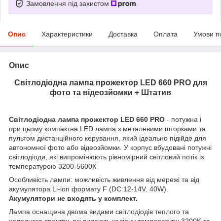
Замовлення під захистом
Опис
Характеристики
Доставка
Оплата
Умови п
Опис
Світлодіодна лампа прожектор LED 660 PRO для
фото та відеозйомки + Штатив
Світлодіодна лампа прожектор LED 660 PRO
- потужна і
при цьому компактна LED лампа з металевими шторками та
пультом дистанційного керування, який ідеально підійде для
автономної фото або відеозйомки. У корпус вбудовані потужні
світлодіоди, які випромінюють рівномірний світловий потік із
температурою 3200-5600К
Особливість лампи: можливість живлення від мережі та від
акумулятора Li-ion формату F (DC 12-14V, 40W).
Акумулятори не входять у комплект.
Лампа оснащена двома видами світлодіодів теплого та
холодного спектру, які видають колірну температуру 3200K та