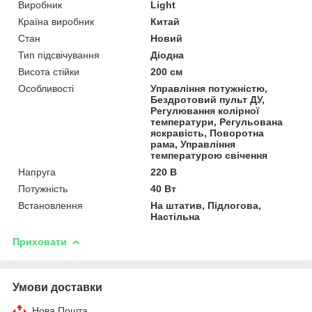
Виробник
Light
Країна виробник
Китай
Стан
Новий
Тип підсвічування
Діодна
Висота стійки
200 см
Особливості
Управління потужністю,
Бездротовий пульт ДУ,
Регулювання колірної
температури, Регульована
яскравість, Поворотна
рама, Управління
температурою свічення
Напруга
220 В
Потужність
40 Вт
Встановлення
На штатив, Підлогова,
Настільна
Приховати
Умови доставки
Нова Пошта