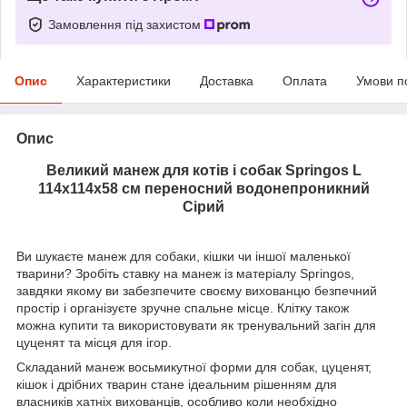
Замовлення під захистом
Опис
Характеристики
Доставка
Оплата
Умови п
Опис
Великий манеж для котів і собак Springos L
114х114х58 см переносний водонепроникний
Сірий
Ви шукаєте манеж для собаки, кішки чи іншої маленької
тварини? Зробіть ставку на манеж із матеріалу Springos,
завдяки якому ви забезпечите своєму вихованцю безпечний
простір і організуєте зручне спальне місце. Клітку також
можна купити та використовувати як тренувальний загін для
цуценят та місця для ігор.
Складаний манеж восьмикутної форми для собак, цуценят,
кішок і дрібних тварин стане ідеальним рішенням для
власників хатніх вихованців, особливо коли необхідно