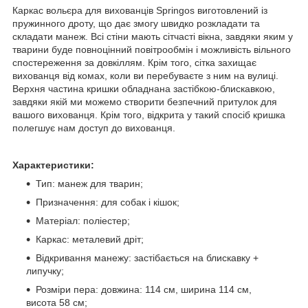
Каркас вольєра для вихованців Springos виготовлений із
пружинного дроту, що дає змогу швидко розкладати та
складати манеж. Всі стіни мають сітчасті вікна, завдяки яким у
тварини буде повноцінний повітрообмін і можливість вільного
спостереження за довкіллям. Крім того, сітка захищає
вихованця від комах, коли ви перебуваєте з ним на вулиці.
Верхня частина кришки обладнана застібкою-блискавкою,
завдяки якій ми можемо створити безпечний притулок для
вашого вихованця. Крім того, відкрита у такий спосіб кришка
полегшує нам доступ до вихованця.
Характеристики:
Тип: манеж для тварин;
Призначення: для собак і кішок;
Матеріал: поліестер;
Каркас: металевий дріт;
Відкривання манежу: застібається на блискавку +
липучку;
Розміри пера: довжина: 114 см, ширина 114 см,
висота 58 см;