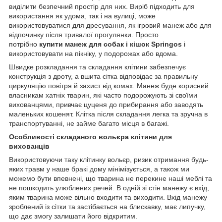
виділити безпечний простір для них. Виріб підходить для
використання як удома, так і на вулиці, може
використовуватися для дресування, як ігровий манеж або для
відпочинку після тривалої прогулянки. Просто
потрібно
купити манеж для собак і кішок Springos
і
використовувати на пікніку, у подорожах або вдома.
Швидке розкладання та складання клітини забезпечує
конструкція з дроту, а вшита сітка відповідає за правильну
циркуляцію повітря й захист від комах. Манеж буде корисний
власникам хатніх тварин, які часто подорожують зі своїми
вихованцями, привчає цуценя до прибирання або заводять
маленьких кошенят. Клітка після складання легка та зручна в
транспортуванні, не займе багато місця в багажі.
Особливості складаного вольєра клітини для
вихованців
Використовуючи таку клітинку вольєр, ризик отримання будь-
яких травм у наше бракі дому мінімізується, а також ми
можемо бути впевнені, що тварина не перекине наші меблі та
не пошкодить улюблених речей. В одній зі стін манежу є вхід,
яким тварина може вільно входити та виходити. Вхід манежу
зроблений із сітки та застібається на блискавку, має липучку,
що дає змогу залишати його відкритим.