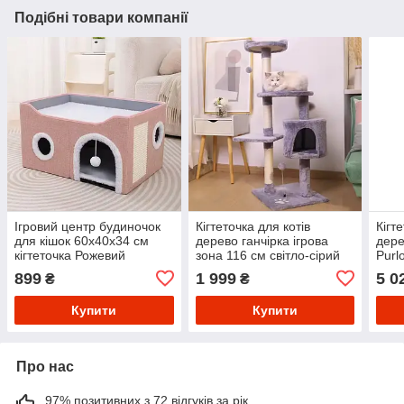
Подібні товари компанії
Ігровий центр будиночок
Кігтеточка для котів
Кігт
для кішок 60х40х34 см
дерево ганчірка ігрова
дере
кігтеточка Рожевий
зона 116 см світло-сірий
Purl
899
1 999
5 0
₴
₴
Купити
Купити
Про нас
97% позитивних з 72 відгуків за рік