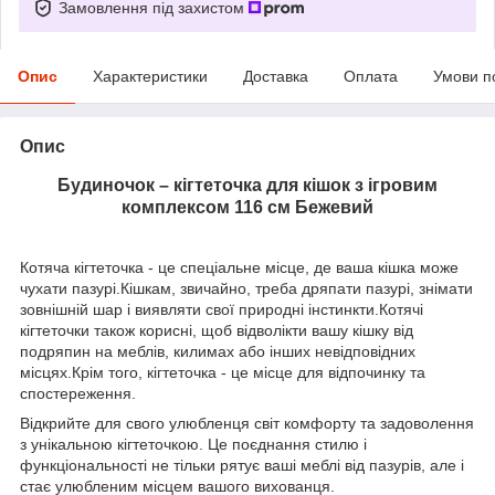
Замовлення під захистом
Опис
Характеристики
Доставка
Оплата
Умови п
Опис
Будиночок – кігтеточка для кішок з ігровим
комплексом 116 см Бежевий
Котяча кігтеточка - це спеціальне місце, де ваша кішка може
чухати пазурі.Кішкам, звичайно, треба дряпати пазурі, знімати
зовнішній шар і виявляти свої природні інстинкти.Котячі
кігтеточки також корисні, щоб відволікти вашу кішку від
подряпин на меблів, килимах або інших невідповідних
місцях.Крім того, кігтеточка - це місце для відпочинку та
спостереження.
Відкрийте для свого улюбленця світ комфорту та задоволення
з унікальною кігтеточкою. Це поєднання стилю і
функціональності не тільки рятує ваші меблі від пазурів, але і
стає улюбленим місцем вашого вихованця.