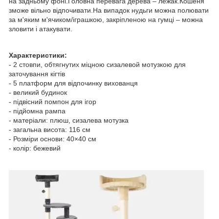
на задньому фоні.Головна перевага дерева – лежак.Кошеня
зможе вільно відпочивати.На випадок нудьги можна полювати
за м'яким м'ячиком/іграшкою, закріпленою на гумці – можна
зловити і атакувати.
Характеристики:
- 2 стовпи, обтягнутих міцною сизалевой мотузкою для
заточування кігтів
- 5 платформ для відпочинку вихованця
- великий будинок
- підвісний помпон для ігор
- підйомна рампа
- матеріали: плюш, сизалева мотузка
- загальна висота: 116 см
- Розміри основи: 40×40 см
- колір: бежевий