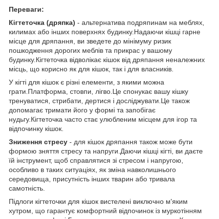
Переваги:
Кігтеточка (дряпка)
- альтернатива подряпинам на меблях,
килимах або інших поверхнях будинку.Надаючи кішці гарне
місце для дряпання, ви зведете до мінімуму ризик
пошкодження дорогих меблів та прикрас у вашому
будинку.Кігтеточка відволікає кішок від дряпання неналежних
місць, що корисно як для кішок, так і для власників.
У кігті для кішок є різні елементи, з якими можна
грати.Платформа, стовпи, лігво.Це спонукає вашу кішку
тренуватися, стрибати, дертися і досліджувати.Це також
допомагає тримати його у формі та запобігає
нудьгу.Кігтеточка часто стає улюбленим місцем для ігор та
відпочинку кішок.
Зниження стресу
- для кішок дряпання також може бути
формою зняття стресу та напруги.Даючи кішці кігті, ви даєте
їй інструмент, щоб справлятися зі стресом і напругою,
особливо в таких ситуаціях, як зміна навколишнього
середовища, присутність інших тварин або тривала
самотність.
Підлоги кігтеточки для кішок вистелені виключно м'яким
хутром, що гарантує комфортний відпочинок із муркотінням