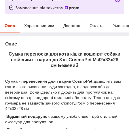
Замовлення під захистом
Опис
Характеристики
Доставка
Оплата
Умови п
Опис
Сумка переноска для кота кішки кошенят собаки
свійських тварин до 8 кг CosmoPet M 42x33х28
см Бежевий
Сумка - перенесення для тварин CosmoPet
дозволить вам
взяти свого вихованця куди завгодно, в подорож або до
ветеринара. Вона ідеально підходить для прогулянок на
свіжому повітрі, подорожі в машині або літаку. Тепер похід до
грумера не завдасть зайвого клопоту.Розмір перенесення
42x33x28 см
Відмінний подарунок
вашому улюбленцю - цей стильний
аксесуар для прогулянок.