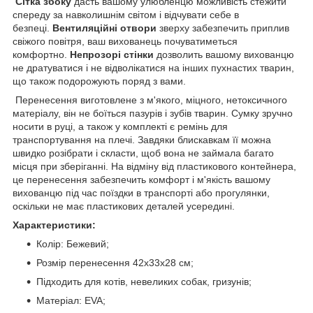
Сітка збоку
дасть вашому улюбленцю можливість стежити
спереду за навколишнім світом і відчувати себе в
безпеці.
Вентиляційні отвори
зверху забезпечить приплив
свіжого повітря, ваш вихованець почуватиметься
комфортно.
Непрозорі стінки
дозволить вашому вихованцю
не дратуватися і не відволікатися на інших пухнастих тварин,
що також подорожують поряд з вами.
Перенесення виготовлене з м'якого, міцного, нетоксичного
матеріалу, він не боїться пазурів і зубів тварин. Сумку зручно
носити в руці, а також у комплекті є ремінь для
транспортування на плечі. Завдяки блискавкам її можна
швидко розібрати і скласти, щоб вона не займала багато
місця при зберіганні. На відміну від пластикового контейнера,
це перенесення забезпечить комфорт і м'якість вашому
вихованцю під час поїздки в транспорті або прогулянки,
оскільки не має пластикових деталей усередині.
Характеристики:
Колір: Бежевий;
Розмір перенесення 42x33x28 см;
Підходить для котів, невеликих собак, гризунів;
Матеріал: EVA;