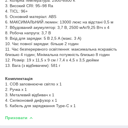
2. Колірна температура: 2500-6500 К
3. Високий CRI: 95–98 Ra
4. TICL: 96+
5. Основний матеріал: ABS
6. МАКСИМАЛЬНИЙ люмен: 13000 люкс на відстані 0,5 м
7. Вбудований акумулятор: 3,7 В, 2500 мАг/9,25 Втч x 4
8. Робоча напруга: 3,7 В
9. Вхід для зарядки: 5 В 2,5 А (макс. 3 А)
10. Час повної зарядки: більше 2 годин
11. Час безперервного освітлення: максимальна яскравість
близько 4 годин; Мінімальна потужність близько 8 годин
12. Розмір: 19 x 11,5 x 9 см / 7,4 x 4,5 x 3,5 дюйми
13. Вага (з відбивачем): 581 г
Комплектація
1. COB заповнююче світло x 1
2. Ручка х 1
3. Металевий відбивач x 1
4. Силіконовий дифузор x 1
5. Кабель для заряджання Type-C x 1
Приховати