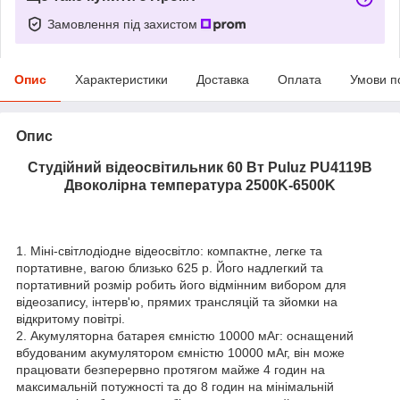
Замовлення під захистом
Опис
Характеристики
Доставка
Оплата
Умови п
Опис
Студійний відеосвітильник 60 Вт Puluz PU4119B
Двоколірна температура 2500K-6500K
1. Міні-світлодіодне відеосвітло: компактне, легке та
портативне, вагою близько 625 р. Його надлегкий та
портативний розмір робить його відмінним вибором для
відеозапису, інтерв'ю, прямих трансляцій та зйомки на
відкритому повітрі.
2. Акумуляторна батарея ємністю 10000 мАг: оснащений
вбудованим акумулятором ємністю 10000 мАг, він може
працювати безперервно протягом майже 4 годин на
максимальній потужності та до 8 годин на мінімальній