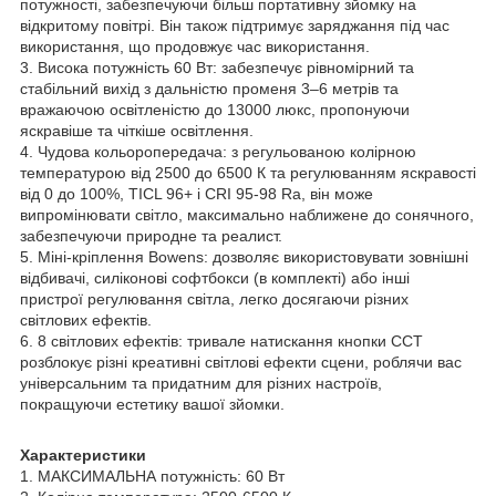
потужності, забезпечуючи більш портативну зйомку на
відкритому повітрі. Він також підтримує заряджання під час
використання, що продовжує час використання.
3. Висока потужність 60 Вт: забезпечує рівномірний та
стабільний вихід з дальністю променя 3–6 метрів та
вражаючою освітленістю до 13000 люкс, пропонуючи
яскравіше та чіткіше освітлення.
4. Чудова кольоропередача: з регульованою колірною
температурою від 2500 до 6500 К та регулюванням яскравості
від 0 до 100%, TICL 96+ і CRI 95-98 Ra, він може
випромінювати світло, максимально наближене до сонячного,
забезпечуючи природне та реалист.
5. Міні-кріплення Bowens: дозволяє використовувати зовнішні
відбивачі, силіконові софтбокси (в комплекті) або інші
пристрої регулювання світла, легко досягаючи різних
світлових ефектів.
6. 8 світлових ефектів: тривале натискання кнопки CCT
розблокує різні креативні світлові ефекти сцени, роблячи вас
універсальним та придатним для різних настроїв,
покращуючи естетику вашої зйомки.
Характеристики
1. МАКСИМАЛЬНА потужність: 60 Вт