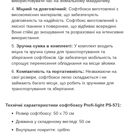
використовувати час на знімальному майданчику.
Міцний та довговічний:
Софтбокси виготовлені з
високоякісних матеріалів, що забезпечують
довговічність та надійність. Софтбокс виготовлений з
якісної тканини з поверхнею, що відбиває всередині.
Вони стійкі до зношування та розраховані на інтенсивне
використання.
Зручна сумка в комплекті:
У комплект входить
міцна та зручна сумка для транспортування та
зберігання софтбоксів. Це забезпечує мобільність та
спрощує перенесення обладнання на місце зйомки.
Компактність та портативність:
Незважаючи на
свої розміри, софтбокси легко складаються і не
займають багато місця, що робить їх зручними для
транспортування та зберігання.
Технічні характеристики софтбоксу Profi-light PS-571:
Розмір софтбоксу: 50 х 70 см
Довжина у складеному вигляді: 50 см
Внутрішнє покриття: срібло