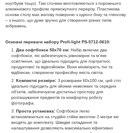
ноутбуків тощо). Такі столики виготовляються з порожнього
алюмінієвого профілю прямокутного перерізу. Пластикова
основа столу має матову поверхню з одного боку та глянсову
– з іншого, що дуже зручно для створення різних типів
зображень.
Основні переваги набору Profi-light PS-5712-0610:
Два софтбокси 50х70 см:
Набір включає два
софтбокси, які забезпечують рівномірне та м'яке
освітлення, що ідеально підходить для портретної,
продуктової та відеозйомки. Вони мінімізують тіні та
відблиски, створюючи професійну якість світла.
Компактні розміри:
З розмірами 60х100 см, цей стіл
ідеально підходить для зйомки невеликих та середніх
об'єктів, забезпечуючи достатньо простору для
розташування предметів та комфортну роботу
фотографа.
Проста установка:
Софтбокси легко
встановлюються на студійні стійки висотою 2 метри які
входять до комплекту. Швидке складання та
налаштування дозволяють максимально ефективно