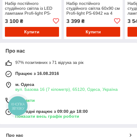
Набір постійного
Набір постійного
Набі
студійного світла із LED
студійного світла 60х90 см
студ
лампами Profi-light PS-
Profi-light PS-6942 на 4
ламп
574-60 LED
патрони E27
ligh
3 100
3 399
3 5
₴
₴
Купити
Купити
Про нас
97% позитивних з 71 відгука за рік
Працює з 16.08.2016
м. Одеса
вул. Базова 16 (7 кілометр), 65120, Одеса, Україна
Контакти
КНОПКА
ЗВ'ЯЗКУ
Сьогодні працює з 09:00 до 18:00
Показати весь графік роботи
Про нас