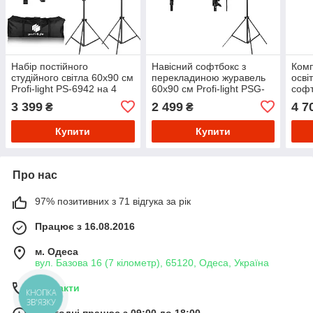
Набір постійного
Навісний софтбокс з
Комп
студійного світла 60х90 см
перекладиною журавель
осві
Profi-light PS-6942 на 4
60х90 см Profi-light PSG-
софт
патрони E27
695 M1 на 5 патронів E27
574-
3 399
2 499
4 7
₴
₴
Купити
Купити
Про нас
97% позитивних з 71 відгука за рік
Працює з 16.08.2016
м. Одеса
вул. Базова 16 (7 кілометр), 65120, Одеса, Україна
Контакти
КНОПКА
ЗВ'ЯЗКУ
Сьогодні працює з 09:00 до 18:00