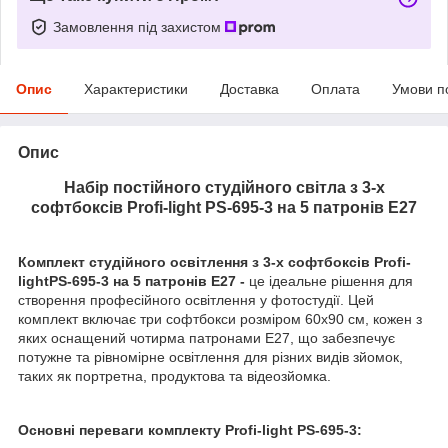
Замовлення під захистом
Опис
Характеристики
Доставка
Оплата
Умови п
Опис
Набір постійного студійного світла з 3-х
софтбоксів Profi-light PS-695-3 на 5 патронів E27
Комплект студійного освітлення з 3-х софтбоксів Profi-
lightPS-695-3 на 5 патронів E27 -
це ідеальне рішення для
створення професійного освітлення у фотостудії. Цей
комплект включає три софтбокси розміром 60х90 см, кожен з
яких оснащений чотирма патронами E27, що забезпечує
потужне та рівномірне освітлення для різних видів зйомок,
таких як портретна, продуктова та відеозйомка.
Основні переваги комплекту Profi-light PS-695-3: