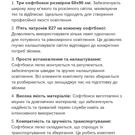
Три софтбокси розміром 60х90 см:
Забезпечують
широку зону м'якого та розсіяного світла, мінімізуючи
тіні та відблиски. Ідеально підходять для створення
професійної якості освітлення.
П'ять патронів E27 на кожному софтбоксі:
Дозволяють використовувати кілька ламп одночасно
для потужного та рівномірного освітлення. Це дозволяє
гнучко налаштовувати світло відповідно до конкретних
потреб зйомки.
Просте встановлення та налаштування:
Софтбокси легко монтуються та регулюються,
забезпечуючи швидке та зручне налаштування
освітлення. Всі елементи комплекту легко збираються
та розбираються, що заощаджує час на підготовку до
зйомки.
Висока якість матеріалів:
Софтбокси виготовлені з
міцних та довговічних матеріалів, що забезпечують
надійність та тривалий термін служби навіть за
інтенсивного використання.
Компактність та зручність транспортування:
Софтбокси легко складаються, що спрощує їх
транспортування та зберігання. Це робить комплект