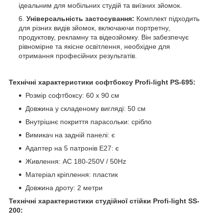
ідеальним для мобільних студій та виїзних зйомок.
Універсальність застосування:
Комплект підходить
для різних видів зйомок, включаючи портретну,
продуктову, рекламну та відеозйомку. Він забезпечує
рівномірне та якісне освітлення, необхідне для
отримання професійних результатів.
Технічні характеристики софтбоксу Profi-light PS-695:
Розмір софтбоксу: 60 х 90 см
Довжина у складеному вигляді: 50 см
Внутрішнє покриття парасольки: срібло
Вимикач на задній панелі: є
Адаптер на 5 патронів E27: є
Живлення: AC 180-250V / 50Hz
Матеріал кріплення: пластик
Довжина дроту: 2 метри
Технічні характеристики студійної стійки Profi-light SS-
200: