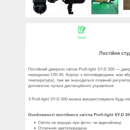
Опис
Постійне студ
Постійний джерело світла Profi-light SY-D 300 — дж
передачею CRI 95. Корпус з тепловідводами, має вбу
температура), там же знаходиться плавний регулятор,
допомогою пульта дистанційного управління.
З Profi-light SY-D 300 можна використовувати будь-я
Особливості постійного світла Profi-light SY-D 30
Світло не мерцає при фото- чи відеозйомці.
Отличная цветопередача