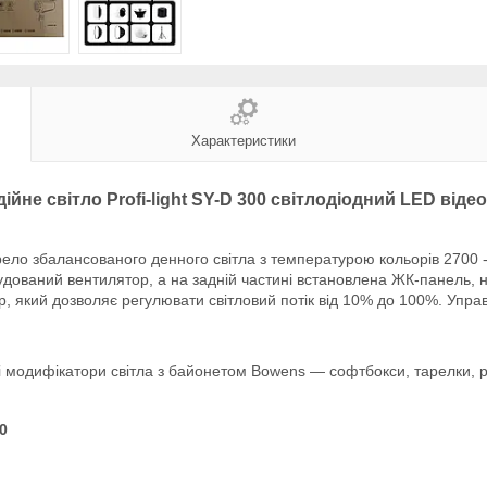
Характеристики
ійне світло Profi-light SY-D 300 світлодіодний LED віде
ерело збалансованого денного світла з температурою кольорів 2700 
дований вентилятор, а на задній частині встановлена ЖК-панель, 
 який дозволяє регулювати світловий потік від 10% до 100%. Управл
кі модифікатори світла з байонетом Bowens — софтбокси, тарелки, ре
0