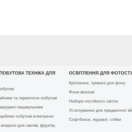
 ПОБУТОВА ТЕХНІКА ДЛЯ
ОСВІТЛЕННЯ ДЛЯ ФОТОСТУ
Кріплення, тримачі для фону
обутові
Фони вінілові
айники та термопоти побутові
Набори постійного світла
вакуумні пакувальники
Устаткування для предметної з
барбекю побутові електричні
Софтбокси, журавлі, стійки
апарати для овочів, фруктів,