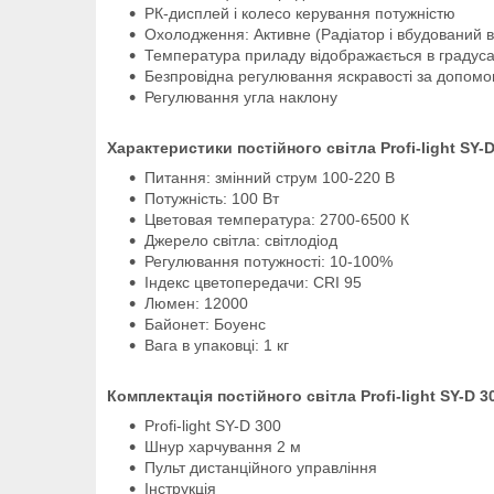
РК-дисплей і колесо керування потужністю
Охолодження: Активне (Радіатор і вбудований 
Температура приладу відображається в градус
Безпровідна регулювання яскравості за допомо
Регулювання угла наклону
Характеристики постійного світла Profi-light SY-
Питання: змінний струм 100-220 В
Потужність: 100 Вт
Цветовая температура: 2700-6500 К
Джерело світла: світлодіод
Регулювання потужності: 10-100%
Індекс цветопередачи: CRI 95
Люмен: 12000
Байонет: Боуенс
Вага в упаковці: 1 кг
Комплектація постійного світла Profi-light SY-D 3
Profi-light SY-D 300
Шнур харчування 2 м
Пульт дистанційного управління
Інструкція