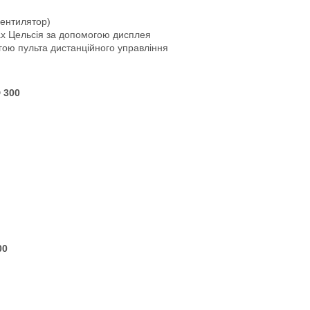
вентилятор)
ах Цельсія за допомогою дисплея
гою пульта дистанційного управління
D 300
00