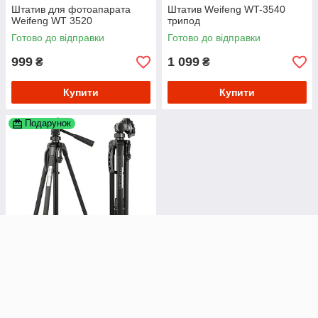
Штатив для фотоапарата
Штатив Weifeng WT-3540
Weifeng WT 3520
трипод
Готово до відправки
Готово до відправки
999
1 099
₴
₴
Купити
Купити
Подарунок
Штатив професійний для
фотоапарата Weifeng WT-
3560 трипод
Готово до відправки