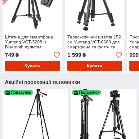
Штатив для смартфона
Телескопічний штатив 152
Проф
Yunteng VCT-5208 із
см Yunteng VCT-6680 для
Yun
Bluetooth пультом
смартфона та фото- та
смар
відеокамер
віде
749
1 599
999
₴
₴
Купити
Купити
Акційні пропозиції та новинки
Подарунок
Подарунок