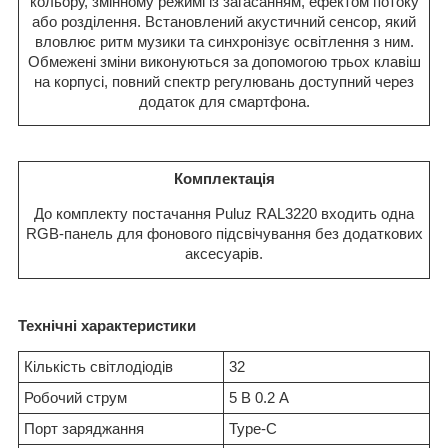
кольору, змінному режимі із загасанням, ефектом потоку
або розділення. Встановлений акустичний сенсор, який
вловлює ритм музики та синхронізує освітлення з ним.
Обмежені зміни виконуються за допомогою трьох клавіш
на корпусі, повний спектр регулювань доступний через
додаток для смартфона.
Комплектація
До комплекту постачання Puluz RAL3220 входить одна
RGB-панель для фонового підсвічування без додаткових
аксесуарів.
Технічні характеристики
Кількість світлодіодів
32
Робочий струм
5 В 0.2 А
Порт заряджання
Type-C