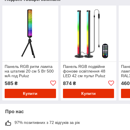
Панель RGB ритм лампа
Панель RGB подвійне
Пан
на штативі 20 см 5 Вт 500
фонове освітлення 48
ламп
мА·год Puluz
LED 42 см пульт Puluz
RAL
TBD0601886102
SKS-JZ-004
585
874
460
₴
₴
Купити
Купити
Про нас
97% позитивних з 72 відгуків за рік