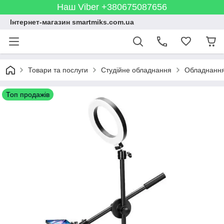
Наш Viber +380675087656
Інтернет-магазин smartmiks.com.ua
Товари та послуги
Студійне обладнання
Обладнання
Топ продажів