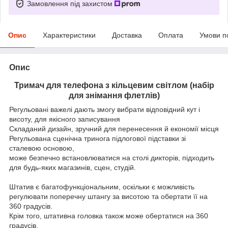
Замовлення під захистом
Опис
Характеристики
Доставка
Оплата
Умови п
Опис
Тримач для телефона з кільцевим світлом (набір
для знімання флетлів)
Регульовані важелі дають змогу вибрати відповідний кут і
висоту, для якісного записування
Складаний дизайн, зручний для перенесення й економії місця
Регульована сценічна тринога підлогової підставки зі
сталевою основою,
може безпечно встановлюватися на столі дикторів, підходить
для будь-яких магазинів, сцен, студій.
Штатив є багатофункціональним, оскільки є можливість
регулювати поперечну штангу за висотою та обертати її на
360 градусів.
Крім того, штативна головка також може обертатися на 360
градусів.