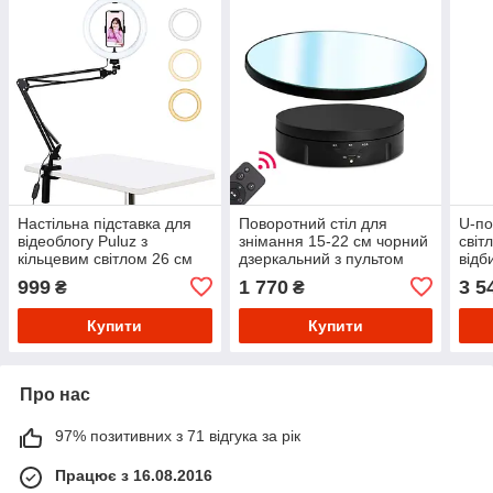
Настільна підставка для
Поворотний стіл для
U-по
відеоблогу Puluz з
знімання 15-22 см чорний
світл
кільцевим світлом 26 см
дзеркальний з пультом
відб
USB
Puluz EDA005528202A
знім
999
1 770
3 5
₴
₴
Купити
Купити
Про нас
97% позитивних з 71 відгука за рік
Працює з 16.08.2016