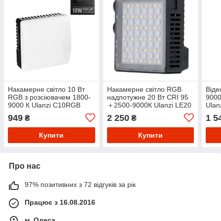
Накамерне світло 10 Вт
Накамерне світло RGB
Віде
RGB з розсіювачем 1800-
надпотужне 20 Вт CRI 95
9000
9000 К Ulanzi C10RGB
＋2500-9000К Ulanzi LE20
Ulan
949
2 250
1 5
₴
₴
Купити
Купити
Про нас
97% позитивних з 72 відгуків за рік
Працює з 16.08.2016
м. Одеса