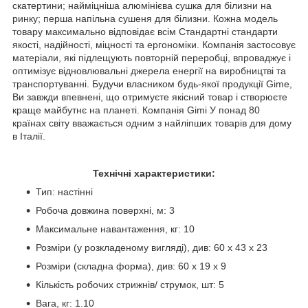
скатертини; найміцніша алюмінієва сушка для білизни на
ринку; перша напільна сушеня для білизни. Кожна модель
товару максимально відповідає всім Стандартні стандарти
якості, надійності, міцності та ергономіки. Компанія застосовує
матеріали, які підлещують повторній переробці, впроваджує і
оптимізує відновлювальні джерела енергії на виробництві та
транспортуванні. Будучи власником будь-якої продукції Gime,
Ви завжди впевнені, що отримуєте якісний товар і створюєте
краще майбутнє на планеті. Компанія Gimi У понад 80
країнах світу вважається одним з найліпших товарів для дому
в Італії.
Технічні характеристики:
Тип: настінні
Робоча довжина поверхні, м: 3
Максимальне навантаження, кг: 10
Розміри (у розкладеному вигляді), див: 60 х 43 х 23
Розміри (складна форма), див: 60 х 19 х 9
Кількість робочих стрижнів/ струмок, шт: 5
Вага, кг: 1.10