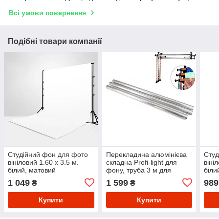
Всі умови повернення
Подібні товари компанії
Студійний фон для фото
Перекладина алюмінієва
Студ
вініловий 1.60 х 3.5 м.
складна Profi-light для
віні
білий, матовий
фону, труба 3 м для
біли
кріплення фону
1 049
1 599
989
₴
₴
Купити
Купити