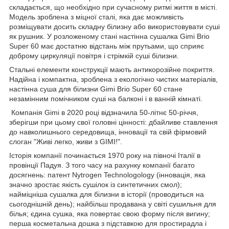
складається, що необхідно при сучасному ритмі життя в місті.
Модель зроблена з міцної сталі, яка дає можливість
розміщувати досить складну білизну або використовувати суші
як рушник. У розложеному стані настінна сушалка Gimi Brio
Super 60 має достатню відстань між прутьами, що сприяє
доброму циркуляції повітря і стрімкій суші білизни.
Стальні елементи конструкції мають антикорозійне покриття.
Надійна і компактна, зроблена з екологічно чистих матеріалів,
настінна суша для білизни Gimi Brio Super 60 стане
незамінним помічником суші на балконі і в ванній кімнаті.
Компанія Gimi в 2020 році відзначила 50-літнє 50-річчя,
зберігши при цьому свої головні цінності: дбайливе ставлення
до навколишнього середовища, інновації та свій фірмовий
слоган "Живі легко, живи з GIMI!".
Історія компанії починається 1970 року на півночі Італії в
провінції Падуя. З того часу на рахунку компанії багато
досягнень: патент Nytrogen Technologology (інновація, яка
значно зростає якість сушілок із синтетичних смол);
найміцніша сушалка для білизни в історії (проводиться на
сьогоднішній день); найбільш продавана у світі сушильня для
білья; єдина сушка, яка повертає свою форму після вигину;
перша косметальна дошка з підставкою для простирадла і