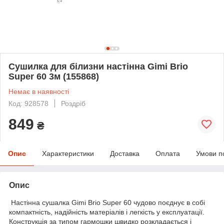
Сушилка для білизни настінна Gimi Brio
Super 60 3м (155868)
Немає в наявності
Код: 928578
Роздріб
849
₴
Опис
Характеристики
Доставка
Оплата
Умови п
Опис
Настінна сушалка Gimi Brio Super 60 чудово поєднує в собі
компактність, надійність матеріалів і легкість у експлуатації.
Конструкція за типом гармошки швидко розкладається і