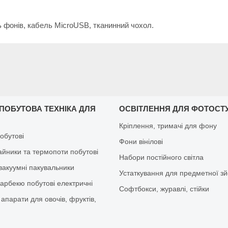
 фонів, кабель MicroUSB, тканинний чохол.
 ПОБУТОВА ТЕХНІКА ДЛЯ
ОСВІТЛЕННЯ ДЛЯ ФОТОСТУ
Кріплення, тримачі для фону
обутові
Фони вінілові
айники та термопоти побутові
Набори постійного світла
вакуумні пакувальники
Устаткування для предметної з
барбекю побутові електричні
Софтбокси, журавлі, стійки
апарати для овочів, фруктів,