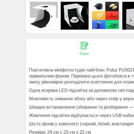
Опис
Портативна мініфотостудія лайтбокс Puluz PU5021
правильним фоном. Перевага цього фотобокса в том
змогу рівномірно розподілити освітлення для отрим
Одна яскрава LED-підсвітка за допомогою світлоді
Можливість знімання збоку або через отвір у верх
Швидке встановлення (збирання та розбирання — 
Живлення підсвітки відбувається через USB-кабе
Шість фонів у комплекті (чорний, білий, жовтогаряч
Розміри: 24 см x 23 см x 22 см