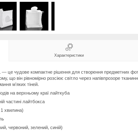
Характеристики
 — це чудове компактне рішення для створення предметних фото 
у, що він рівномірно розсіює світло через напівпрозоре тканинне
ання м'яких тіней.
одів на верхньому краї лайткуба
ній частині лайтбокса
1 хвилина)
ль
ий, червоний, зелений, синій)