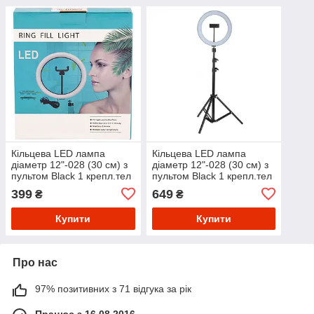
Кільцева LED лампа
Кільцева LED лампа
діаметр 12"-028 (30 см) з
діаметр 12"-028 (30 см) з
пультом Black 1 крепл.тел
пультом Black 1 крепл.тел
USB (Без штатива)
USB + Стійка
399
649
₴
₴
Купити
Купити
Про нас
97% позитивних з 71 відгука за рік
Працює з 16.08.2016