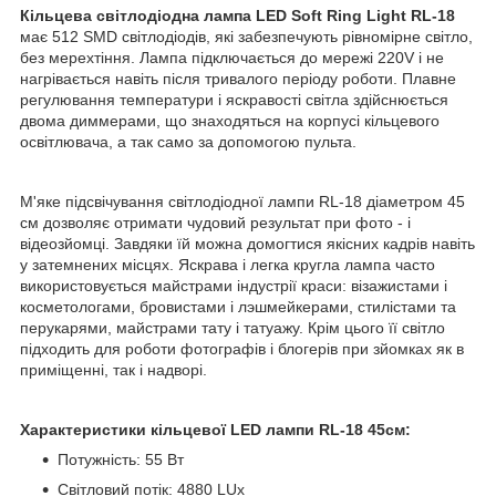
Кільцева світлодіодна лампа LED Soft Ring Light RL-18
має 512 SMD світлодіодів, які забезпечують рівномірне світло,
без мерехтіння. Лампа підключається до мережі 220V і не
нагрівається навіть після тривалого періоду роботи. Плавне
регулювання температури і яскравості світла здійснюється
двома диммерами, що знаходяться на корпусі кільцевого
освітлювача, а так само за допомогою пульта.
М'яке підсвічування світлодіодної лампи RL-18 діаметром 45
см дозволяє отримати чудовий результат при фото - і
відеозйомці. Завдяки їй можна домогтися якісних кадрів навіть
у затемнених місцях. Яскрава і легка кругла лампа часто
використовується майстрами індустрії краси: візажистами і
косметологами, бровистами і лэшмейкерами, стилістами та
перукарями, майстрами тату і татуажу. Крім цього її світло
підходить для роботи фотографів і блогерів при зйомках як в
приміщенні, так і надворі.
Характеристики кільцевої LED лампи RL-18 45см:
Потужність: 55 Вт
Світловий потік: 4880 LUx