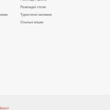
Розкладні столи
йомки
Туристичні килимки
Спальні мішки
йності