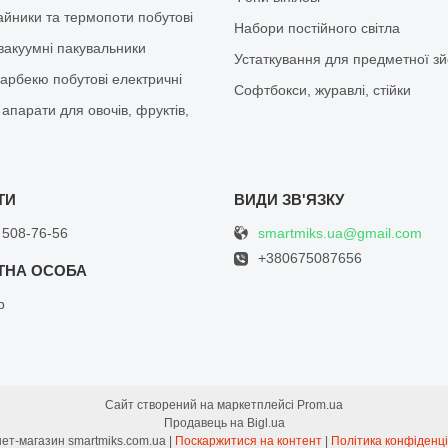
айники та термопоти побутові
Набори постійного світла
вакуумні пакувальники
Устаткування для предметної з
барбекю побутові електричні
Софтбокси, журавлі, стійки
апарати для овочів, фруктів,
smartmiks.ua@gmail.com
 508-76-56
+380675087656
р
Сайт створений на маркетплейсі
Prom.ua
Продавець на Bigl.ua
Інтернет-магазин smartmiks.com.ua |
Поскаржитися на контент
|
Політика конфіденці