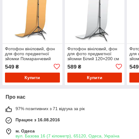
Фотофон вініловий, фон
Фотофон вініловий, фон
Фото
для фото предметної
для фото предметної
для 
зйомки Помаранчевий
зйомки Білий 120×200 см
зйом
120×200 см ПВХ
ПВХ
см 
549
589
549
₴
₴
Купити
Купити
Про нас
97% позитивних з 71 відгука за рік
Працює з 16.08.2016
м. Одеса
вул. Базова 16 (7 кілометр), 65120, Одеса, Україна