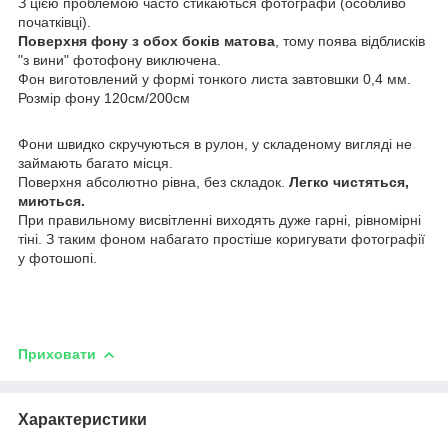
З цією проблемою часто стикаються фотографи (особливо
початківці).
Поверхня фону з обох боків матова
, тому поява відблисків
"з вини" фотофону виключена.
Фон виготовлений у формі тонкого листа завтовшки 0,4 мм.
Розмір фону 120см/200см
Фони швидко скручуються в рулон, у складеному вигляді не
займають багато місця.
Поверхня абсолютно рівна, без складок.
Легко чистяться,
миються.
При правильному висвітленні виходять дуже гарні, рівномірні
тіні. З таким фоном набагато простіше коригувати фотографії
у фотошопі.
Приховати
Характеристики