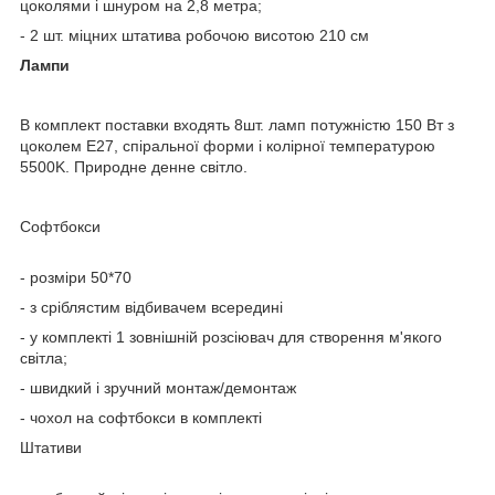
цоколями і шнуром на 2,8 метра;
- 2 шт. міцних штатива робочою висотою 210 см
Лампи
В комплект поставки входять 8шт. ламп потужністю 150 Вт з
цоколем E27, спіральної форми і колірної температурою
5500K. Природне денне світло.
Софтбокси
- розміри 50*70
- з сріблястим відбивачем всередині
- у комплекті 1 зовнішній розсіювач для створення м'якого
світла;
- швидкий і зручний монтаж/демонтаж
- чохол на софтбокси в комплекті
Штативи