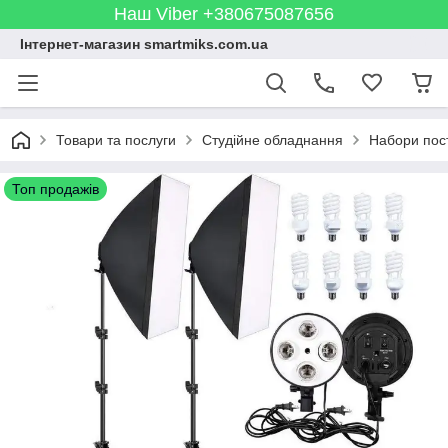
Наш Viber +380675087656
Інтернет-магазин smartmiks.com.ua
Товари та послуги
Студійне обладнання
Набори пост
Топ продажів