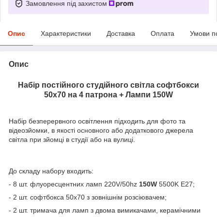
Замовлення під захистом
Опис
Характеристики
Доставка
Оплата
Умови п
Опис
Набір постійного студійного світла софтбокси
50x70 на 4 патрона + Лампи 150W
Набір безперервного освітлення підходить для фото та
відеозйомки, в якості основного або додаткового джерела
світла при зйомці в студії або на вулиці.
До складу набору входить:
- 8 шт. флуоресцентних ламп 220V/50hz
150W
5500K E27;
- 2 шт. софтбокса 50x70 з зовнішнім розсіювачем;
- 2 шт. тримача для ламп з двома вимикачами, керамічними