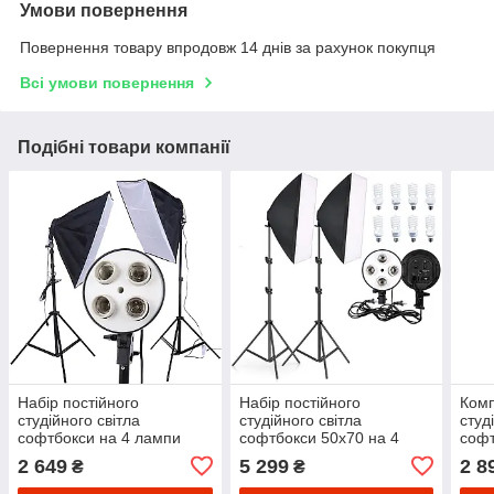
Умови повернення
Повернення товару впродовж 14 днів за рахунок покупця
Всі умови повернення
Подібні товари компанії
Набір постійного
Набір постійного
Комп
студійного світла
студійного світла
студ
софтбокси на 4 лампи
софтбокси 50x70 на 4
софт
Е27 Prolighting 50х70см +
патрона + Лампи 125W
Pulu
2 649
5 299
2 8
₴
₴
Стійка 2.2 м